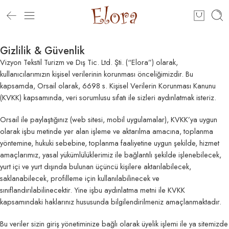
Gizlilik & Güvenlik
Vizyon Tekstil Turizm ve Dış Tic. Ltd. Şti. (“Elora”) olarak,
kullanıcılarımızın kişisel verilerinin korunması önceliğimizdir. Bu
kapsamda, Orsail olarak, 6698 s. Kişisel Verilerin Korunması Kanunu
(KVKK) kapsamında, veri sorumlusu sıfatı ile sizleri aydınlatmak isteriz.
Orsail ile paylaştığınız (web sitesi, mobil uygulamalar), KVKK’ya uygun
olarak işbu metinde yer alan işleme ve aktarılma amacına, toplanma
yöntemine, hukuki sebebine, toplanma faaliyetine uygun şekilde, hizmet
amaçlarımız, yasal yükümlülüklerimiz ile bağlantılı şekilde işlenebilecek,
yurt içi ve yurt dışında bulunan üçüncü kişilere aktarılabilecek,
saklanabilecek, profilleme için kullanılabilinecek ve
sınıflandırılabilinecektir. Yine işbu aydınlatma metni ile KVKK
kapsamındaki haklarınız hususunda bilgilendirilmeniz amaçlanmaktadır.
Bu veriler sizin giriş yönetiminize bağlı olarak üyelik işlemi ile ya sitemizde