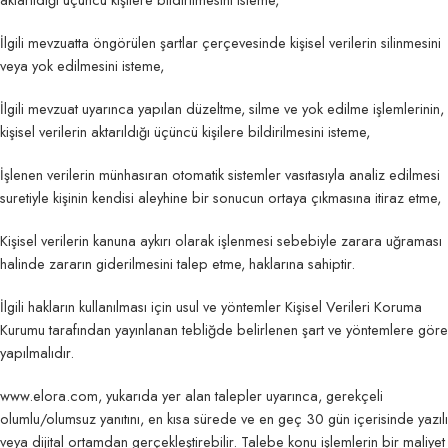
İlgili mevzuatta öngörülen şartlar çerçevesinde kişisel verilerin silinmesini
veya yok edilmesini isteme,
İlgili mevzuat uyarınca yapılan düzeltme, silme ve yok edilme işlemlerinin,
kişisel verilerin aktarıldığı üçüncü kişilere bildirilmesini isteme,
İşlenen verilerin münhasıran otomatik sistemler vasıtasıyla analiz edilmesi
suretiyle kişinin kendisi aleyhine bir sonucun ortaya çıkmasına itiraz etme,
Kişisel verilerin kanuna aykırı olarak işlenmesi sebebiyle zarara uğraması
halinde zararın giderilmesini talep etme, haklarına sahiptir.
İlgili hakların kullanılması için usul ve yöntemler Kişisel Verileri Koruma
Kurumu tarafından yayınlanan tebliğde belirlenen şart ve yöntemlere göre
yapılmalıdır.
www.elora.com, yukarıda yer alan talepler uyarınca, gerekçeli
olumlu/olumsuz yanıtını, en kısa sürede ve en geç 30 gün içerisinde yazılı
veya dijital ortamdan gerçekleştirebilir. Talebe konu işlemlerin bir maliyet