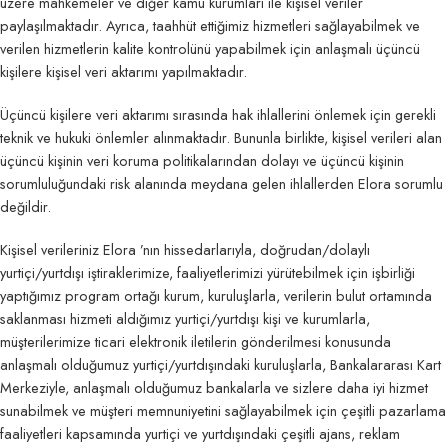
üzere mahkemeler ve diğer kamu kurumları ile kişisel veriler
paylaşılmaktadır. Ayrıca, taahhüt ettiğimiz hizmetleri sağlayabilmek ve
verilen hizmetlerin kalite kontrolünü yapabilmek için anlaşmalı üçüncü
kişilere kişisel veri aktarımı yapılmaktadır.
Üçüncü kişilere veri aktarımı sırasında hak ihlallerini önlemek için gerekli
teknik ve hukuki önlemler alınmaktadır. Bununla birlikte, kişisel verileri alan
üçüncü kişinin veri koruma politikalarından dolayı ve üçüncü kişinin
sorumluluğundaki risk alanında meydana gelen ihlallerden Elora sorumlu
değildir.
Kişisel verileriniz Elora ’nın hissedarlarıyla, doğrudan/dolaylı
yurtiçi/yurtdışı iştiraklerimize, faaliyetlerimizi yürütebilmek için işbirliği
yaptığımız program ortağı kurum, kuruluşlarla, verilerin bulut ortamında
saklanması hizmeti aldığımız yurtiçi/yurtdışı kişi ve kurumlarla,
müşterilerimize ticari elektronik iletilerin gönderilmesi konusunda
anlaşmalı olduğumuz yurtiçi/yurtdışındaki kuruluşlarla, Bankalararası Kart
Merkeziyle, anlaşmalı olduğumuz bankalarla ve sizlere daha iyi hizmet
sunabilmek ve müşteri memnuniyetini sağlayabilmek için çeşitli pazarlama
faaliyetleri kapsamında yurtiçi ve yurtdışındaki çeşitli ajans, reklam