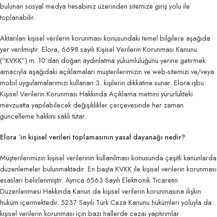
bulunan sosyal medya hesabınız üzerinden sitemize giriş yolu ile
toplanabilir.
Aktarılan kişisel verilerin korunması konusundaki temel bilgilere aşağıda
yer verilmiştir. Elora, 6698 sayılı Kişisel Verilerin Korunması Kanunu
(“KVKK”) m. 10’dan doğan aydınlatma yükümlülüğünü yerine getirmek
amacıyla aşağıdaki açıklamaları müşterilerimizin ve web-sitemizi ve/veya
mobil uygulamalarımızı kullanan 3. kişilerin dikkatine sunar. Elora işbu
Kişisel Verilerin Korunması Hakkında Açıklama metnini yürürlükteki
mevzuatta yapılabilecek değişiklikler çerçevesinde her zaman
güncelleme hakkını saklı tutar.
Elora ‘in kişisel verileri toplamasının yasal dayanağı nedir?
Müşterilerimizin kişisel verilerinin kullanılması konusunda çeşitli kanunlarda
düzenlemeler bulunmaktadır. En başta KVKK ile kişisel verilerin korunması
esasları belirlenmiştir. Ayrıca 6563 Sayılı Elektronik Ticaretin
Düzenlenmesi Hakkında Kanun da kişisel verilerin korunmasına ilişkin
hüküm içermektedir. 5237 Sayılı Türk Ceza Kanunu hükümleri yoluyla da
kişisel verilerin korunması için bazı hallerde cezai yaptırımlar