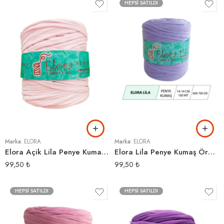
HEPSI SATILDI
Marka:
ELORA
Marka:
ELORA
Elora Açik Lila Penye Kumaş İp
Elora Lila Penye Kumaş Örgü İpi
99,50
₺
99,50
₺
HEPSI SATILDI
HEPSI SATILDI