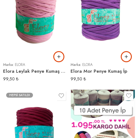
Marka:
ELORA
Marka:
ELORA
Elora Leylak Penye Kumaş Örgü İpi
Elora Mor Penye Kumaş İp
99,50
₺
99,50
₺
HEPSI SATILDI