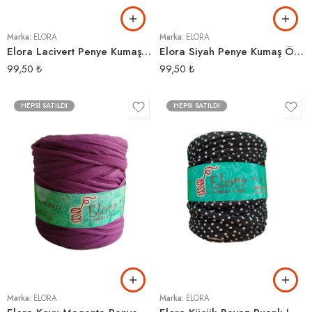
Marka:
ELORA
Marka:
ELORA
Elora Lacivert Penye Kumaş Örgü İpi
Elora Siyah Penye Kumaş Örgü İpi
99,50
₺
99,50
₺
HEPSI SATILDI
HEPSI SATILDI
Marka:
ELORA
Marka:
ELORA