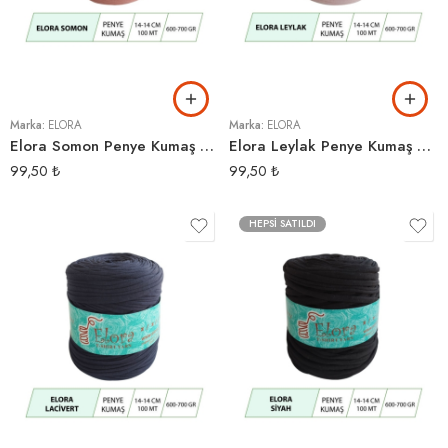
Marka:
ELORA
Marka:
ELORA
Elora Somon Penye Kumaş Örgü İpi
Elora Leylak Penye Kumaş Örgü İpi
99,50
₺
99,50
₺
HEPSI SATILDI