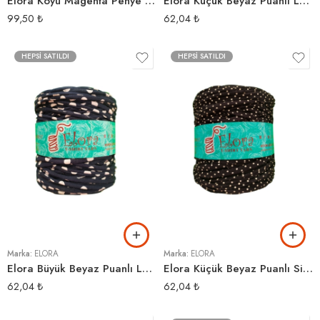
Elora Koyu Magenta Penye Kumaş İp
Elora Küçük Beyaz Puanlı Lacivert Penye İp
99,50
₺
62,04
₺
HEPSI SATILDI
HEPSI SATILDI
Marka:
ELORA
Marka:
ELORA
Elora Büyük Beyaz Puanlı Lacivert Penye İp
Elora Küçük Beyaz Puanlı Siyah Penye İp
62,04
₺
62,04
₺