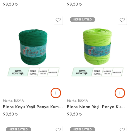
99,50
₺
99,50
₺
HEPSI SATILDI
Marka:
ELORA
Marka:
ELORA
Elora Koyu Yeşil Penye Kumaş Örgü İpi
Elora Neon Yeşil Penye Kumaş Örgü İpi
99,50
₺
99,50
₺
HEPSI SATILDI
HEPSI SATILDI