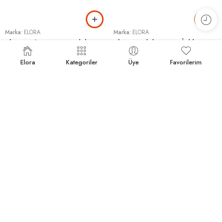
Marka:
ELORA
Marka:
ELORA
Elora Kahverengi Baskılı Penye Kumaş İplikler
Elora Baskılı Penye İplik: Yeşil Renkliler
62,04
₺
99,50
₺
Elora
Kategoriler
Üye
Favorilerim
HEPSI SATILDI
HEPSI SATILDI
Marka:
ELORA
Marka:
ELORA