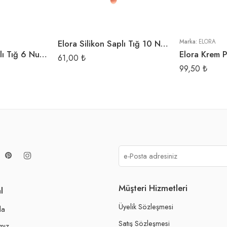
Elora Silikon Saplı Tığ 10 Numara
Marka:
ELORA
Elora Silikon Saplı Tığ 6 Numara
61,00
₺
99,50
₺
Müşteri Hizmetleri
l
Üyelik Sözleşmesi
da
Satış Sözleşmesi
mız