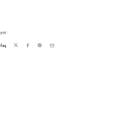
yor.
laş