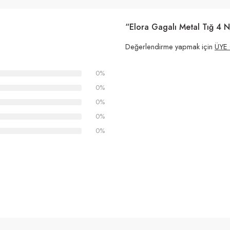
“Elora Gagalı Metal Tığ 4 N
Değerlendirme yapmak için
ÜYE 
0%
0%
0%
0%
0%