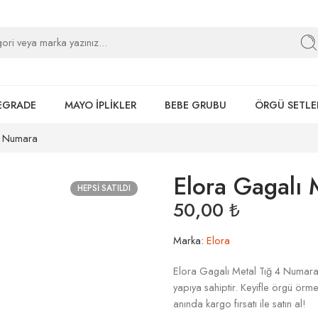
EGRADE
MAYO İPLİKLER
BEBE GRUBU
ÖRGÜ SETLE
 4 Numara
Elora Gagalı 
HEPSI SATILDI
50,00
₺
Marka:
Elora
Elora Gagalı Metal Tığ 4 Numara 
yapıya sahiptir. Keyifle örgü örme
anında kargo fırsatı ile satın al!