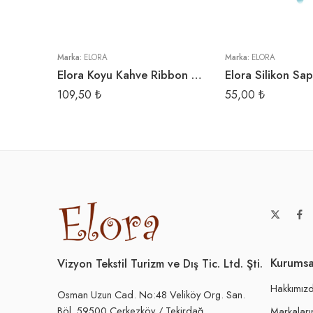
Marka:
ELORA
Marka:
ELORA
Elora Koyu Kahve Ribbon Örgü İpi
109,50
₺
55,00
₺
Kurumsa
Vizyon Tekstil Turizm ve Dış Tic. Ltd. Şti.
Hakkımız
Osman Uzun Cad. No:48 Veliköy Org. San.
Böl. 59500 Çerkezköy / Tekirdağ
Markaları