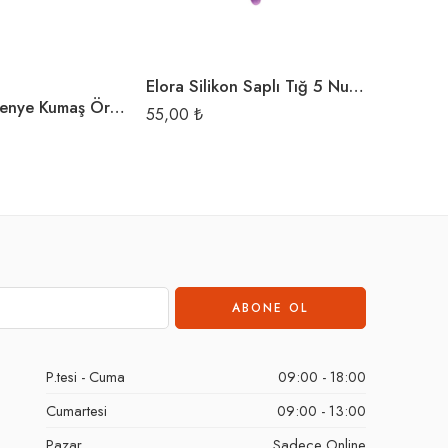
Elora Silikon Saplı Tığ 5 Numara
Marka:
ELO
Elora Krem Penye Kumaş Örgü İpi
Plastik 
55,00
₺
144,00
P.tesi - Cuma
09:00 - 18:00
Cumartesi
09:00 - 13:00
Pazar
Sadece Online