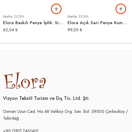
YAPIM ŞEKLİNDEN KAYNAKLANAN BOBİNLER ARASI RENK TONU
FARKLILIKLARI OLABİLİR.
Marka:
ELORA
Marka:
ELORA
Elora Baskılı Penye İplik: Siyah Beyaz Çizgililer
Elora Açık Sari Penye Kumaş Örgü İpi
62,04
₺
99,50
₺
Vizyon Tekstil Turizm ve Dış Tic. Ltd. Şti.
Osman Uzun Cad. No:48 Veliköy Org. San. Böl. 59500 Çerkezköy /
Tekirdağ
+90 (282) 7461401